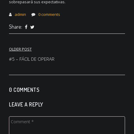
sobrepasará sus expectativas.
admin
0 comments
Share:
Navegación
OLDER POST
de
#5 – FÁCIL DE OPERAR
entradas
0 COMMENTS
LEAVE A REPLY