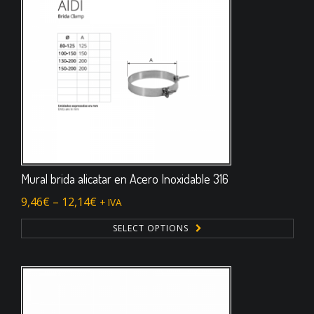
Mural brida alicatar en Acero Inoxidable 316
9,46
€
–
12,14
€
+ IVA
SELECT OPTIONS