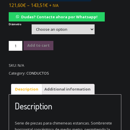
121,60
€
–
143,51
€
+ IVA
Dudas? Contacte ahora por Whatsapp!
Diámetro
Sombrerete
Add to cart
Horizontal
concéntrico
en
SKU:
N/A
Acero
Category:
CONDUCTOS
Inoxidable
316
quantity
Description
Additional information
Description
Serie de piezas para chimeneas estancas. Sombrerete
horizontal concéntrico de medio metro, permitiendo la