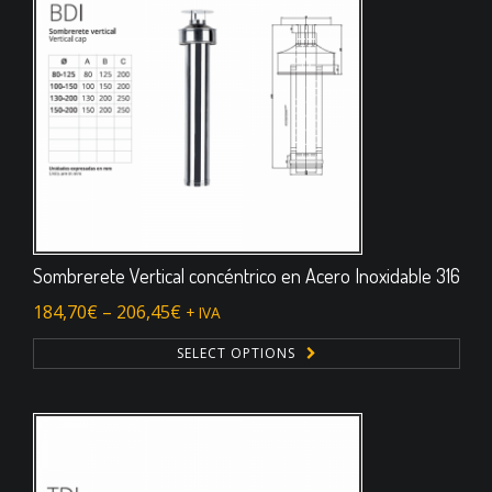
Sombrerete Vertical concéntrico en Acero Inoxidable 316
184,70
€
–
206,45
€
+ IVA
SELECT OPTIONS