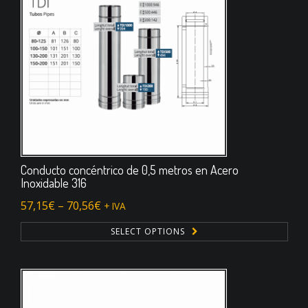
Conducto concéntrico de 0,5 metros en Acero
Inoxidable 316
57,15
€
–
70,56
€
+ IVA
SELECT OPTIONS