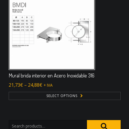
Mural brida interior en Acero Inoxidable 316
21,73
€
–
24,88
€
+ IVA
SELECT OPTIONS