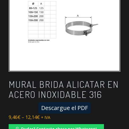
MURAL BRIDA ALICATAR EN
ACERO INOXIDABLE 316
Descargue el PDF
9,46
€
–
12,14
€
+ IVA
Dudas? Contacte ahora por Whatsapp!