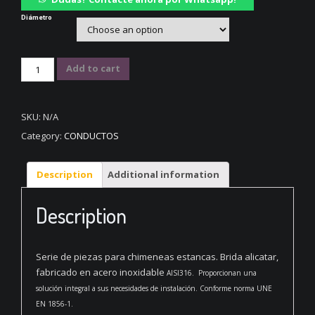
Diámetro
Mural
Add to cart
brida
alicatar
en
SKU:
N/A
Acero
Category:
CONDUCTOS
Inoxidable
316
quantity
Description
Additional information
Description
Serie de piezas para chimeneas estancas. Brida alicatar,
fabricado en acero inoxidable
AISI316
. Proporcionan una
solución integral a sus necesidades de instalación. Conforme norma UNE
EN 1856-1.