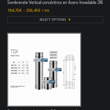
Sombrerete Vertical concéntrico en Acero Inoxidable 316
184,70
€
–
206,45
€
+ IVA
SELECT OPTIONS