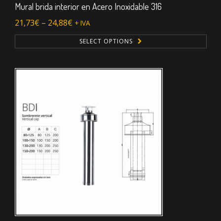
Mural brida interior en Acero Inoxidable 316
21,73
€
–
24,88
€
+ IVA
SELECT OPTIONS