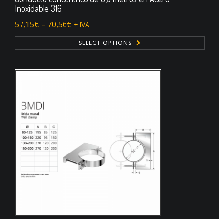
Inoxidable 316
57,15
€
–
70,56
€
+ IVA
SELECT OPTIONS