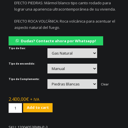
EFECTO PIEDRAS: Mármol blanco tipo canto rodado para
lograr una apariencia ultracontemporánea de su vivienda.
EFECTO ROCA VOLCÁNICA: Roca volcánica para acentuar el
aspecto natural del fuego.
Dudas? Contacte ahora por Whatsapp!
Tipo de Gas:
Tipo de encendido:
Tipo de Complemento:
Clear
2.400,00
€
+ IVA
Chimenea
Add to cart
VIENA
a
3
SKU:
120040S3FMN-P-3