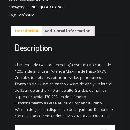
caras
Category:
SERIE LUJO A 3 CARAS
Península
Tag:
Península
quantity
Description
Additional information
Description
Chimenea de Gas con tecnología estanca a 3 caras de
120cm. de anchura. Potencia Máxima de hasta 9KW.
Cristales templados extraclaros, dos panorámicos
frontales de 120cm de ancho x 40cm de alto y un lateral
de 32cm de ancho x 40 cm de alto. Salidas de humos
superior coaxial 130-200mm de diámetro.
Funcionamiento a Gas Natural o Propano/Butano.
Válvula de gas con dispositivo de seguridad. Disponible
con dos tipos de encendidos: MANUAL o AUTOMÁTICO.