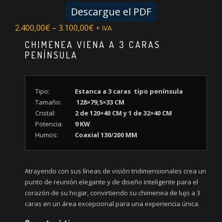
Descargue el PDF
2.400,00
€
–
3.100,00
€
+ IVA
CHIMENEA VIENA A 3 CARAS
PENÍNSULA
Tipo:
Estanca a 3 caras tipo península
Tamaño:
128×79,5×33 CM
Cristal:
2 de 120×40 CM y 1 de 32×40 CM
Potencia:
9 KW
Humos:
Coaxial 130/200 MM
Atrayendo con sus líneas de visión tridimensionales crea un
punto de reunión elegante y de diseño inteligente para el
corazón de su hogar, convirtiendo su chimenea de lujo a 3
caras en un área excepcional para una experiencia única.