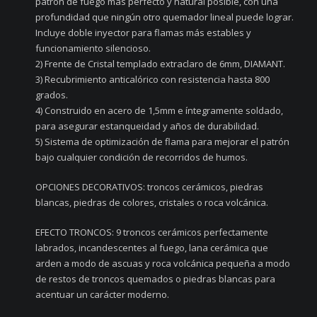
patrón de fuego más perfecto y natural posible, con una
profundidad que ningún otro quemador lineal puede lograr.
Incluye doble inyector para flamas más estables y
funcionamiento silencioso.
2) Frente de Cristal templado extraclaro de 6mm, DIAMANT.
3) Recubrimiento anticalórico con resistencia hasta 800
grados.
4) Construido en acero de 1,5mm e íntegramente soldado,
para asegurar estanqueidad y años de durabilidad.
5) Sistema de optimización de flama para mejorar el patrón
bajo cualquier condición de recorridos de humos.
OPCIONES DECORATIVOS: troncos cerámicos, piedras
blancas, piedras de colores, cristales o roca volcánica.
EFECTO TRONCOS: 9 troncos cerámicos perfectamente
labrados, incandescentes al fuego, lana cerámica que
arden a modo de ascuas y roca volcánica pequeña a modo
de restos de troncos quemados o piedras blancas para
acentuar un carácter moderno.