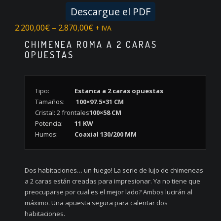
Descargue el PDF
2.200,00
€
–
2.870,00
€
+ IVA
CHIMENEA ROMA A 2 CARAS
OPUESTAS
Tipo:
Estanca a 2 caras opuestas
Tamaños:
100×97.5×31 CM
Cristal: 2 frontales
100×58 CM
Potencia:
11 KW
Humos:
Coaxial 130/200 MM
Dos habitaciones… un fuego! La serie de lujo de chimeneas
a 2 caras están creadas para impresionar. Ya no tiene que
preocuparse por cual es el mejor lado? Ambos lucirán al
máximo. Una apuesta segura para calentar dos
habitaciones.