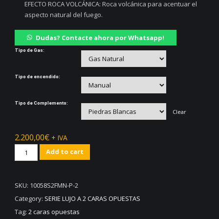
EFECTO ROCA VOLCÁNICA: Roca volcánica para acentuar el
aspecto natural del fuego.
Dudas? Contacte ahora por Whatsapp!
Tipo de Gas:
Tipo de encendido:
Tipo de Complemento:
Clear
2.200,00
€
+ IVA
Chimenea
Add to cart
ROMA
a
2
SKU:
10058S2FMN-P-2
caras
Category:
SERIE LUJO A 2 CARAS OPUESTAS
opuestas
Tag:
2 caras opuestas
quantity