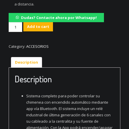
a distancia.
Dudas? Contacte ahora por Whatsapp!
App
Add to cart
control
de
gas
Category:
ACCESORIOS
+
hardware
Description
de
conexión
quantity
Description
Sistema completo para poder controlar su
chimenea con encendido automático mediante
app vía Bluetooth. El sistema incluye un relé
industrial de última generación de 6 canales con
su cableado a la centralita y su fuente de
alimentación. Con la App podrá encender/apagar