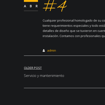
ABR
Cualquier profesional homologado de su con
tiene requerimientos especiales y todo est
detalles de diseño que se tuvieron en cuen
instalación. Contamos con profesionales qu
admin
Navegación
OLDER POST
de
Servicio y mantenimiento
entradas