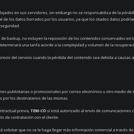
lojados en sus servidores, sin embargo no se responsabiliza de la pérdida
tal de los datos borrados por los usuarios, ya que los citados datos podr
 seguridad.
os de backup, no incluyen la reposición de los contenidos conservados en 
determinará una tarifa acorde a la complejidad y volumen de la recuperac
 precio del servicio cuando la pérdida del contenido sea debida a causas a
es publicitarias o promocionales por correo electrónico u otro medio de
 por los destinatarios de las mismas.
ntractual previa,
TEM-CO
sí está autorizado al envío de comunicaciones 
o de contratación con el cliente.
rá solicitar que no se le haga llegar más información comercial a través de 