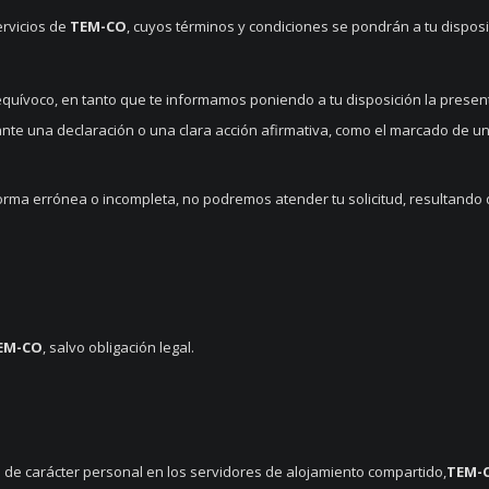
ervicios de
TEM-CO
, cuyos términos y condiciones se pondrán a tu dispos
equívoco, en tanto que te informamos poniendo a tu disposición la presente
e una declaración o una clara acción afirmativa, como el marcado de una 
forma errónea o incompleta, no podremos atender tu solicitud, resultando 
EM-CO
, salvo obligación legal.
s de carácter personal en los servidores de alojamiento compartido,
TEM-