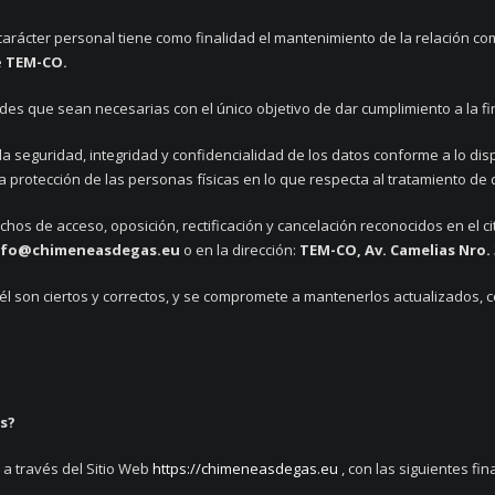
carácter personal tiene como finalidad el mantenimiento de la relación c
e
TEM-CO.
es que sean necesarias con el único objetivo de dar cumplimiento a la f
a seguridad, integridad y confidencialidad de los datos conforme a lo di
la protección de las personas físicas en lo que respecta al tratamiento de 
hos de acceso, oposición, rectificación y cancelación reconocidos en el ci
nfo@chimeneasdegas.eu
o en la dirección:
TEM-CO, Av. Camelias Nro. 
r él son ciertos y correctos, y se compromete a mantenerlos actualizados
s?
a través del Sitio Web
https://chimeneasdegas.eu
, con las siguientes fin