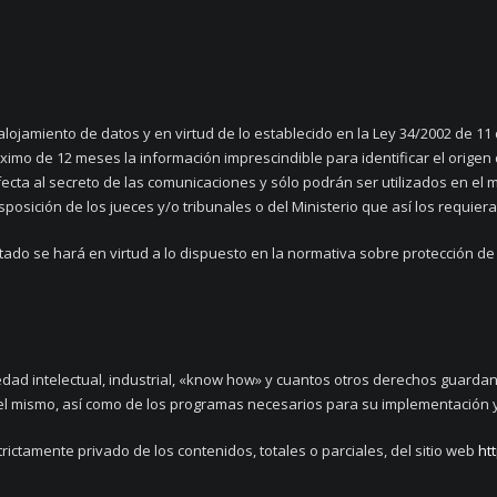
ojamiento de datos y en virtud de lo establecido en la Ley 34/2002 de 11 d
ximo de 12 meses la información imprescindible para identificar el origen 
fecta al secreto de las comunicaciones y sólo podrán ser utilizados en el 
posición de los jueces y/o tribunales o del Ministerio que así los requiera
tado se hará en virtud a lo dispuesto en la normativa sobre protección d
edad intelectual, industrial, «know how» y cuantos otros derechos guardan 
 el mismo, así como de los programas necesarios para su implementación y
rictamente privado de los contenidos, totales o parciales, del sitio web
ht