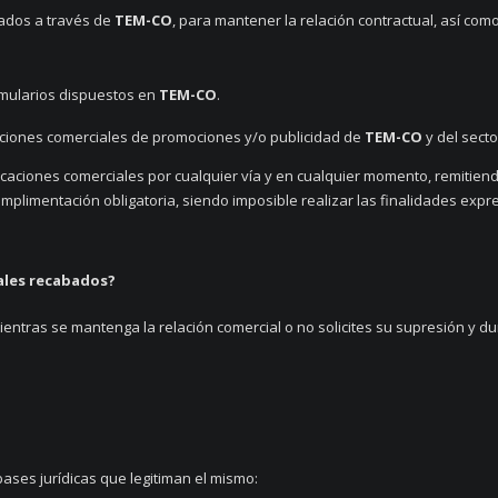
tados a través de
TEM-CO
, para mantener la relación contractual, así como
ormularios dispuestos en
TEM-CO
.
caciones comerciales de promociones y/o publicidad de
TEM-CO
y del secto
iones comerciales por cualquier vía y en cualquier momento, remitiendo 
mplimentación obligatoria, siendo imposible realizar las finalidades expr
ales recabados?
tras se mantenga la relación comercial o no solicites su supresión y dur
bases jurídicas que legitiman el mismo: