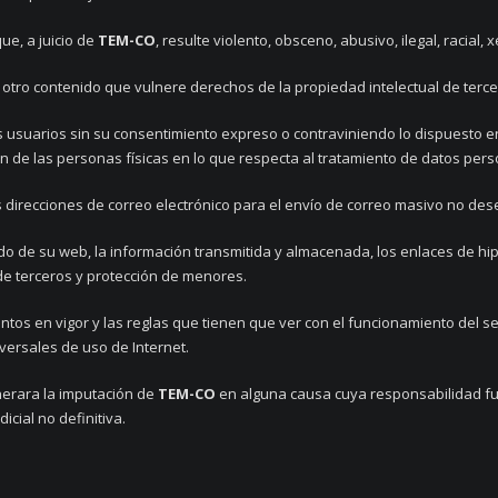
ue, a juicio de
TEM-CO
, resulte violento, obsceno, abusivo, ilegal, racial,
 otro contenido que vulnere derechos de la propiedad intelectual de terce
ros usuarios sin su consentimiento expreso o contraviniendo lo dispuesto
ión de las personas físicas en lo que respecta al tratamiento de datos perso
las direcciones de correo electrónico para el envío de correo masivo no de
do de su web, la información transmitida y almacenada, los enlaces de hipe
de terceros y protección de menores.
tos en vigor y las reglas que tienen que ver con el funcionamiento del ser
versales de uso de Internet.
nerara la imputación de
TEM-CO
en alguna causa cuya responsabilidad fuer
icial no definitiva.