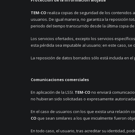
Protección de la información alojada
TEM-CO
realiza copias de seguridad de los contenidos a
usuarios. De igual manera, no garantiza la reposición to
periodo del tiempo transcurrido desde la última copia de
Los servicios ofertados, excepto los servicios específic
esta pérdida sea imputable al usuario; en este caso, se 
La reposición de datos borrados sólo está incluida en el
Comunicaciones comerciales
En aplicación de la LSSI.
TEM-CO
no enviará comunicacion
no hubieran sido solicitadas o expresamente autorizadas
En el caso de usuarios con los que exista una relación co
CO
que sean similares a los que inicialmente fueron objet
En todo caso, el usuario, tras acreditar su identidad, pod