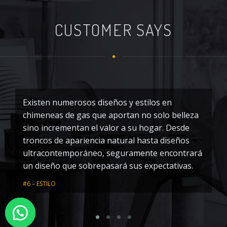
CUSTOMER SAYS
Existen numerosos diseños y estilos en
U
chimeneas de gas que aportan no solo belleza
s
sino incrementan el valor a su hogar. Desde
c
troncos de apariencia natural hasta diseños
pr
ultracontemporáneo, seguramente encontrará
p
un diseño que sobrepasará sus expectativas.
#5
#6 – ESTILO