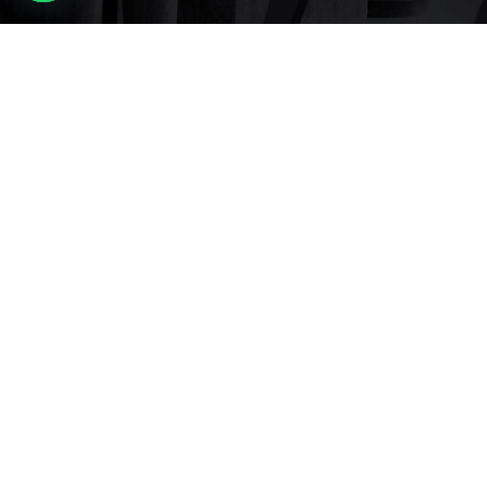
Showroom:
(Visitar previa cita) Rúa Emilia Pardo Bazán 58, Vigo
36204, España
Teléfono:
+34 886 683 033
Móvil:
+34 622 788 722
Correo:
info@chimeneasdegas.eu
Web:
https://chimeneasdegas.eu