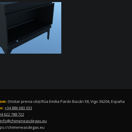
om:
(Visitar previa cita) Rúa Emilia Pardo Bazán 58, Vigo 36204, España
o:
+34 886 683 033
34 622 788 722
info@chimeneasdegas.eu
tps://chimeneasdegas.eu