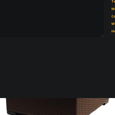
T
Mo
C
W
Ho