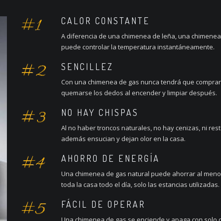
CALOR CONSTANTE
A diferencia de una chimenea de leña, una chimenea 
puede controlar la temperatura instantáneamente.
SENCILLEZ
Con una chimenea de gas nunca tendrá que comprar o 
quemarse los dedos al encender y limpiar después.
NO HAY CHISPAS
Al no haber troncos naturales, no hay cenizas, ni res
además ensucian y dejan olor en la casa.
AHORRO DE ENERGÍA
Una chimenea de gas natural puede ahorrar al menos
toda la casa todo el día, solo las estancias utilizadas.
FÁCIL DE OPERAR
Una chimenea de gas se enciende y apaga con solo o