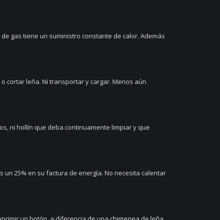
de gas tiene un suministro constante de calor. Además
cortar leña. Ni transportar y cargar. Menos aún
tos, ni hollín que deba continuamente limpiar y que
 un 25% en su factura de energía. No necesita calentar
primir un botón, a diferencia de una chimenea de leña