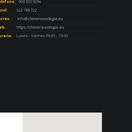
eléfono:
900 333 9296
vil:
622 788 722
orreo:
info
@chimeneasdegas.eu
eb:
https://chimeneasdegas.eu
rario:
Lunes – Viernes 09:00 – 15:00